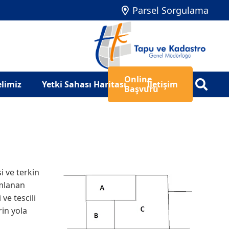
Parsel Sorgulama
Online
limiz
Yetki Sahası Haritası
İletişim
Başvuru
i ve terkin
ımlanan
ve tescili
rin yola