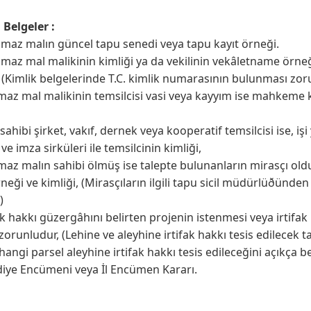
 Belgeler :
maz malın güncel tapu senedi veya tapu kayıt örneği.
maz mal malikinin kimliği ya da vekilinin vekâletname örneğ
, (Kimlik belgelerinde T.C. kimlik numarasının bulunması zor
maz mal malikinin temsilcisi vasi veya kayyım ise mahkeme kar
sahibi şirket, vakıf, dernek veya kooperatif temsilcisi ise, işi 
ve imza sirküleri ile temsilcinin kimliği,
maz malın sahibi ölmüş ise talepte bulunanların mirasçı oldu
rneği ve kimliği, (Mirasçıların ilgili tapu sicil müdürlüðünden
)
ak hakkı güzergâhını belirten projenin istenmesi veya irtifak
zorunludur, (Lehine ve aleyhine irtifak hakkı tesis edilecek 
 hangi parsel aleyhine irtifak hakkı tesis edileceğini açıkça b
iye Encümeni veya İl Encümen Kararı.