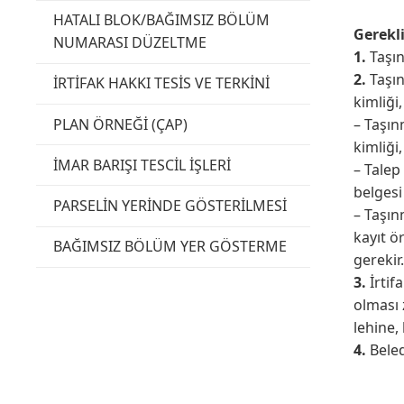
HATALI BLOK/BAĞIMSIZ BÖLÜM
Gerekli
NUMARASI DÜZELTME
1.
Taşın
2.
Taşın
İRTİFAK HAKKI TESİS VE TERKİNİ
kimliği
PLAN ÖRNEĞİ (ÇAP)
– Taşın
kimliği,
İMAR BARIŞI TESCİL İŞLERİ
– Talep 
belgesi 
PARSELİN YERİNDE GÖSTERİLMESİ
– Taşın
kayıt ö
BAĞIMSIZ BÖLÜM YER GÖSTERME
gerekir.
3.
İrtif
olması 
lehine,
4.
Beled