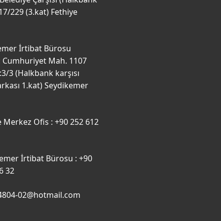
17/229 (3.kat) Fethiye
emer İrtibat Bürosu
: Cumhuriyet Mah. 1107
3/3 (Halkbank karşısı
arkası 1.kat) Seydikemer
e Merkez Ofis : +90 252 612
emer İrtibat Bürosu : +90
6 32
b4804-02@hotmail.com