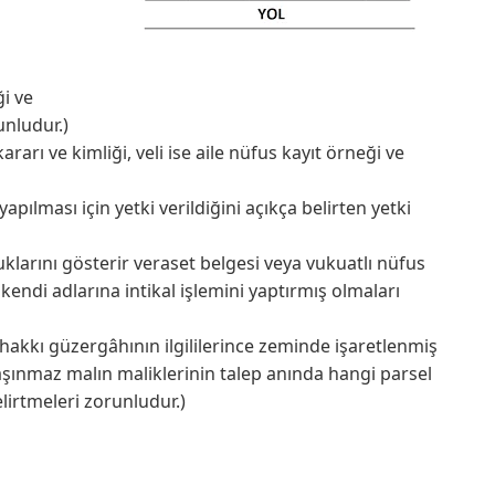
i ve
unludur.)
arı ve kimliği, veli ise aile nüfus kayıt örneği ve
yapılması için yetki verildiğini açıkça belirten yetki
klarını gösterir veraset belgesi veya vukuatlı nüfus
 kendi adlarına intikal işlemini yaptırmış olmaları
 hakkı güzergâhının ilgililerince zeminde işaretlenmiş
taşınmaz malın maliklerinin talep anında hangi parsel
elirtmeleri zorunludur.)