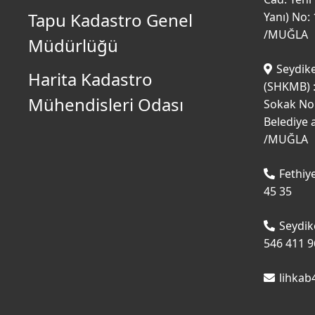
Tapu Kadastro Genel
Yanı) No: 
/MUĞLA
Müdürlüğü
Seydik
Harita Kadastro
(SHKMB) 
Mühendisleri Odası
Sokak No:
Belediye 
/MUĞLA
Fethiy
45 35
Seydik
546 411 9
lihka