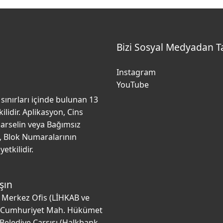
Bizi Sosyal Medyadan T
Instagram
YouTube
 sınırları içinde bulunan 13
lidir. Aplikasyon, Cins
, Parselin veya Bağımsız
, Blok Numaralarının
etkilidir.
şın
e Merkez Ofis (LİHKAB ve
 Cumhuriyet Mah. Hükümet
 Belediye Çarşısı (Halkbank