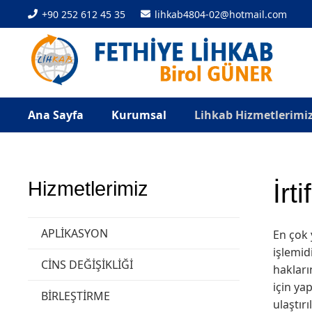
+90 252 612 45 35
lihkab4804-02@hotmail.com
Ana Sayfa
Kurumsal
Lihkab Hizmetlerimi
Hizmetlerimiz
İrt
APLİKASYON
En çok 
işlemid
CİNS DEĞİŞİKLİĞİ
hakları
için ya
BİRLEŞTİRME
ulaştır